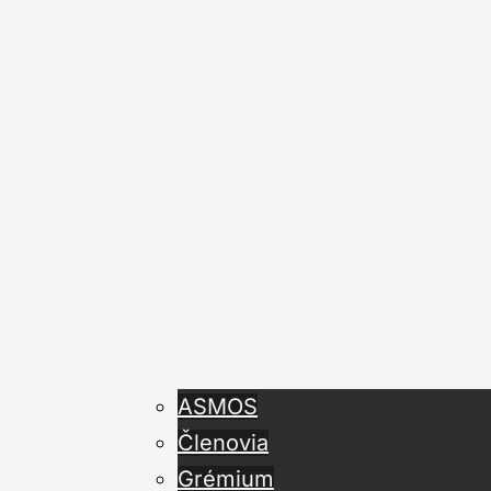
ASMOS
Členovia
Grémium