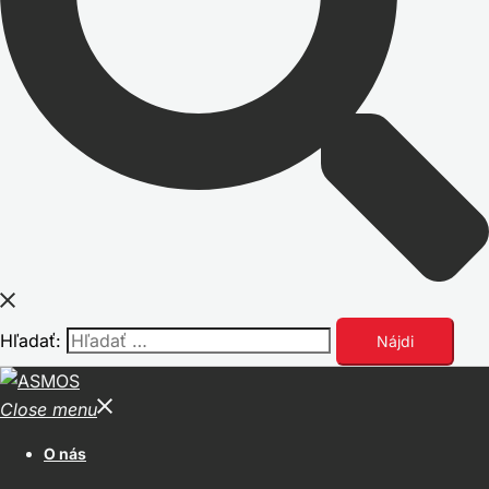
Hľadať:
Close menu
O nás