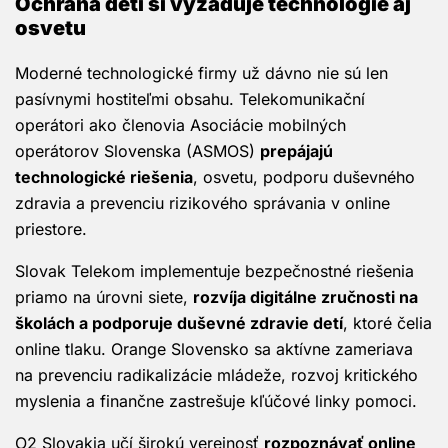
Ochrana detí si vyžaduje technológie aj
osvetu
Moderné technologické firmy už dávno nie sú len
pasívnymi hostiteľmi obsahu. Telekomunikační
operátori ako členovia Asociácie mobilných
operátorov Slovenska (ASMOS)
prepájajú
technologické riešenia
, osvetu, podporu duševného
zdravia a prevenciu rizikového správania v online
priestore.
Slovak Telekom implementuje bezpečnostné riešenia
priamo na úrovni siete,
rozvíja digitálne zručnosti na
školách a podporuje duševné zdravie detí
, ktoré čelia
online tlaku. Orange Slovensko sa aktívne zameriava
na prevenciu radikalizácie mládeže, rozvoj kritického
myslenia a finančne zastrešuje kľúčové linky pomoci.
O2 Slovakia učí širokú verejnosť
rozpoznávať online