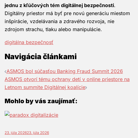
jednu z kľúčových tém digitálnej bezpečnosti
.
Digitálny priestor má byť pre novú generáciu miestom
inšpirácie, vzdelávania a zdravého rozvoja, nie
zdrojom strachu, tlaku alebo manipulácie.
digitálna bezpečnosť
Navigácia článkami
ASMOS bol súčasťou Banking Fraud Summit 2026
ASMOS otvorí tému ochrany detí v online priestore na
Letnom summite Digitálnej koalície
Mohlo by vás zaujímať:
23. júla 2026
23. júla 2026