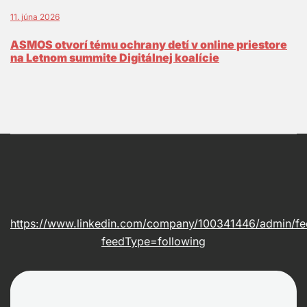
11. júna 2026
ASMOS otvorí tému ochrany detí v online priestore
na Letnom summite Digitálnej koalície
https://www.linkedin.com/company/100341446/admin/fe
feedType=following