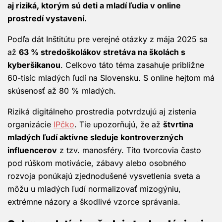
aj riziká, ktorým sú deti a mladí ľudia v online
prostredí vystavení.
Podľa dát Inštitútu pre verejné otázky z mája 2025 sa
až
63 % stredoškolákov stretáva na školách s
kyberšikanou
. Celkovo táto téma zasahuje približne
60-tisíc mladých ľudí na Slovensku. S online hejtom má
skúsenosť až 80 % mladých.
Riziká digitálneho prostredia potvrdzujú aj zistenia
organizácie
IPčko
. Tie upozorňujú, že až
štvrtina
mladých ľudí aktívne sleduje kontroverzných
influencerov
z tzv. manosféry. Títo tvorcovia často
pod rúškom motivácie, zábavy alebo osobného
rozvoja ponúkajú zjednodušené vysvetlenia sveta a
môžu u mladých ľudí normalizovať mizogýniu,
extrémne názory a škodlivé vzorce správania.