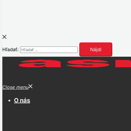
Hľadať:
Close menu
O nás